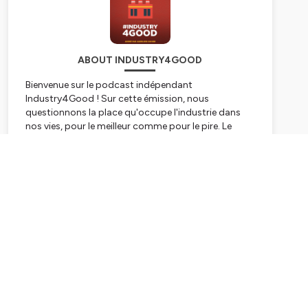
ABOUT INDUSTRY4GOOD
Bienvenue sur le podcast indépendant
Industry4Good ! Sur cette émission, nous
questionnons la place qu'occupe l'industrie dans
nos vies, pour le meilleur comme pour le pire. Le
podcast propose un regard ambivalent,
documenté et accessible sur une industrie
Subscribe
contemporaine faisant face à des enjeux sociétaux,
environnementaux et humains sans précédent. Un
programme produit et animé par Aurélien Gohier.
Hébergé par Ausha. Visitez
ausha.co/politique-de-
confidentialite
pour plus d'informations.