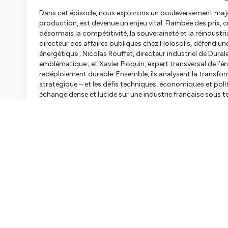
Dans cet épisode, nous explorons un bouleversement majeur 
production, est devenue un enjeu vital. Flambée des prix, c
désormais la compétitivité, la souveraineté et la réindustri
directeur des affaires publiques chez Holosolis, défend une
énergétique ; Nicolas Rouffet, directeur industriel de Dural
emblématique ; et Xavier Ploquin, expert transversal de l’éne
redéploiement durable. Ensemble, ils analysent la transforma
stratégique – et les défis techniques, économiques et polit
échange dense et lucide sur une industrie française sous t
et indépendance énergétique. Un épisode sponsorisé par Mi
programmé proposé par Aurélien Gohier, produit par les éq
Hébergé par Ausha. Visitez
ausha.co/politique-de-confiden