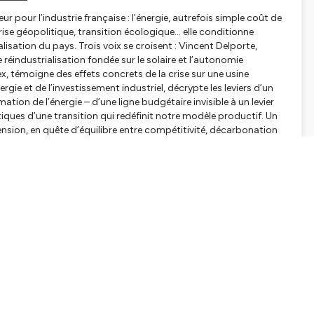
pour l’industrie française : l’énergie, autrefois simple coût de
rise géopolitique, transition écologique… elle conditionne
alisation du pays. Trois voix se croisent : Vincent Delporte,
 réindustrialisation fondée sur le solaire et l’autonomie
ex, témoigne des effets concrets de la crise sur une usine
rgie et de l’investissement industriel, décrypte les leviers d’un
tion de l’énergie – d’une ligne budgétaire invisible à un levier
iques d’une transition qui redéfinit notre modèle productif. Un
ension, en quête d’équilibre entre compétitivité, décarbonation
nt Énergie, fournisseur d’énergies durables et françaises. Un
uipes FeuilleBlanche.
tialite
pour plus d'informations.
SHARE
EMBED
Facebook
X (Twitter)
LinkedIn