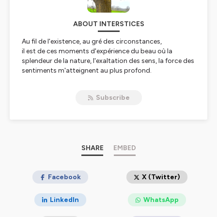
ABOUT INTERSTICES
Au fil de l'existence, au gré des circonstances,
il est de ces moments d'expérience du beau où la
splendeur de la nature, l'exaltation des sens, la force des
sentiments m'atteignent au plus profond.
Les pensées et les mots ordinaires font place au silence
d'une joie sereine dont le vide n'est pas vide.
Subscribe
Il trouve en résonance la parure enseignante de ces
morceaux donnés ici en partage.
La poésie de la Vie est ce que notre élan nous pousse à
Voir et à Sentir en Elle, pour trouver, d'instant en instant,
le goût du Renouveau qu'est la Lumière en nous.
Renaud Soubise
SHARE
EMBED
Les choix musicaux et les arrangements sont de Sophie
Reymond.
Facebook
X (Twitter)
Hébergé par Ausha. Visitez
ausha.co/politique-de-
LinkedIn
WhatsApp
confidentialite
pour plus d'informations.