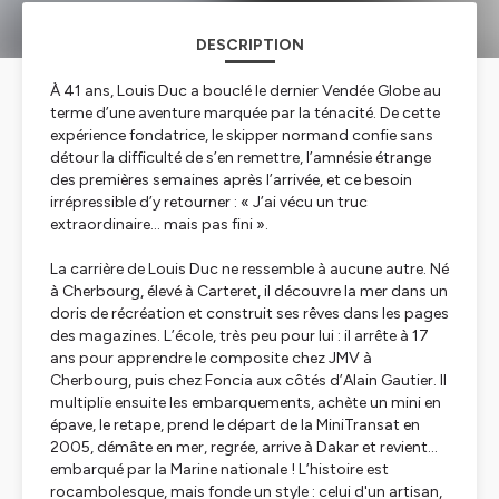
DESCRIPTION
À 41 ans, Louis Duc a bouclé le dernier Vendée Globe au
terme d’une aventure marquée par la ténacité. De cette
expérience fondatrice, le skipper normand confie sans
détour la difficulté de s’en remettre, l’amnésie étrange
des premières semaines après l’arrivée, et ce besoin
irrépressible d’y retourner : «
J’ai vécu un truc
extraordinaire… mais pas fini
».
La carrière de Louis Duc ne ressemble à aucune autre. Né
à Cherbourg, élevé à Carteret, il découvre la mer dans un
doris de récréation et construit ses rêves dans les pages
des magazines. L’école, très peu pour lui : il arrête à 17
ans pour apprendre le composite chez JMV à
Cherbourg, puis chez Foncia aux côtés d’Alain Gautier. Il
multiplie ensuite les embarquements, achète un mini en
épave, le retape, prend le départ de la MiniTransat en
2005, démâte en mer, regrée, arrive à Dakar et revient…
embarqué par la Marine nationale ! L’histoire est
rocambolesque, mais fonde un style : celui d'un artisan,