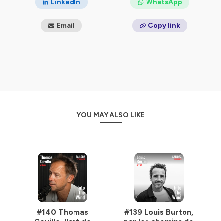
LinkedIn
WhatsApp
Into The Wind
est animé par Pierre-Yves Lautrou et
Email
Copy link
produit par
Sailorz
, le média expert de la voile de
compétition. Pour vous abonner, c'est ici :
https://www.tipandshaft.com/abonnement
Générique : In Closing - Days Past
© Sailorz 2018-2025, tous droits réservés.
Hébergé par Ausha. Visitez
ausha.co/politique-de-
confidentialite
pour plus d'informations.
YOU MAY ALSO LIKE
#140 Thomas
#139 Louis Burton,