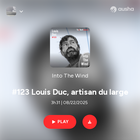
Into The Wind
#123 Louis Duc, artisan du large
3h31 | 08/22/2025
PLAY