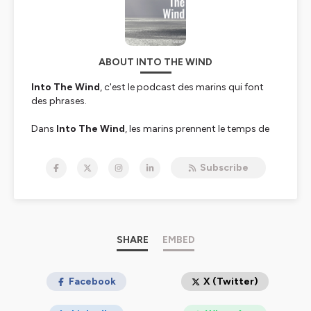
ABOUT INTO THE WIND
Into The Wind
, c'est le podcast des marins qui font
des phrases.
Dans
Into The Wind
, les marins prennent le temps de
revenir sur leur parcours et se racontent au long cours,
depuis leurs débuts et leurs galères jusqu'à la gloire et
Subscribe
aux sommets des podiums...
En explorant leurs trajectoires,
Into The Wind
cherche
à comprendre comment se construisent ceux qui vont
sur la mer en course, pour une journée, une semaine, un
mois ou un trimestre, seul ou en équipage, en baie ou
autour du monde.
SHARE
EMBED
Les marins, hommes ou femmes, sont souvent de peu
de mots. En leur donnant du temps et en les laissant
Facebook
X (Twitter)
parler,
Into The Wind
n'a qu'un objectif : prendre le
large avec eux.