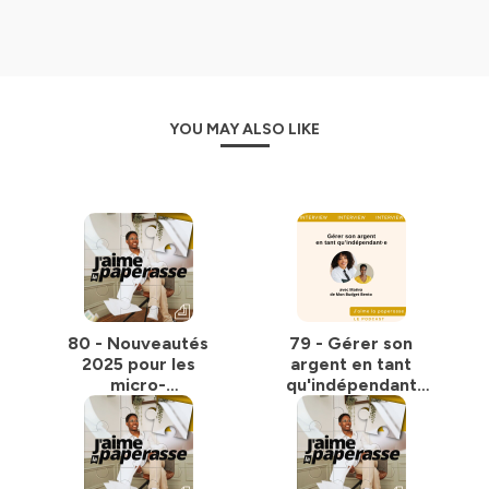
en toute sérénité, apprendre à gérer votre micro-
entreprise et même l'optimiser. L'objectif, c'est que
vous puissiez développer votre micro-entreprise en
autonomie avec les clés pour poser de bonnes bases,
pour une micro-entreprise conforme et rentable.
YOU MAY ALSO LIKE
À découvrir :
Rejoignez les 17 000 abonnés sur Instagram
Guide “Kit de lancement” spécial micro-entreprise
Check-list “Créer sa micro-entreprise”
Formation “Conduire un projet de création de micro-
entreprise” (éligible au CPF)
Inscrivez-vous à la newsletter J'aime la paperasse
Hébergé par Ausha. Visitez
ausha.co/politique-de-
80 - Nouveautés
79 - Gérer son
confidentialite
pour plus d'informations.
2025 pour les
argent en tant
micro-
qu'indépendant
entrepreneurs : ce
avec Maeva de Mon
qu'il ne fallait pas
Budget Bento
rater