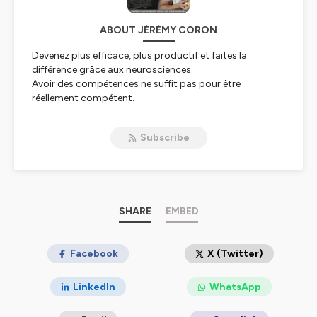
ABOUT JÉRÉMY CORON
Devenez plus efficace, plus productif et faites la
différence grâce aux neurosciences.
Avoir des compétences ne suffit pas pour être
réellement compétent.
Car sans un cerveau à son plein potentiel, exprimer
pleinement ses compétences est peine perdue.
Subscribe
Bonne nouvelle : optimiser son cerveau ça s’apprend,
c’est passionnant et c’est la clé pour faire la différence.
Hébergé par Ausha. Visitez
ausha.co/politique-de-
confidentialite
pour plus d'informations.
SHARE
EMBED
Facebook
X (Twitter)
LinkedIn
WhatsApp