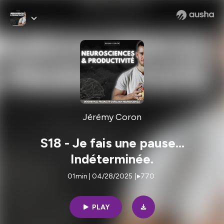
Jérémy Coron
S18 - Je fais une pause...
Indéterminée.
01min | 04/28/2025
|
770
PLAY