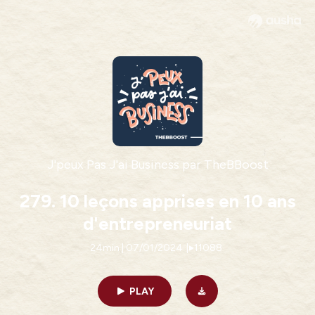
J'peux Pas J'ai Business par TheBBoost
279. 10 leçons apprises en 10 ans
d'entrepreneuriat
24min | 07/01/2024
|
11088
PLAY