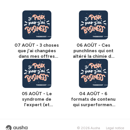
-----
Hébergé par Ausha. Visitez
ausha.co/politique-de-
confidentialite
pour plus d'informations.
07 AOÛT - 3 choses
06 AOÛT - Ces
que j’ai changées
punchlines qui ont
dans mes offres
altéré la chimie de
(pour les rendre
mon cerveau
irrésistibles)
05 AOÛT - Le
04 AOÛT - 6
syndrome de
formats de contenu
l’expert (et
qui surperforment
comment s’en
en ce moment (je
débarrasser)
les teste tous)
© 2026 Ausha
Legal notice