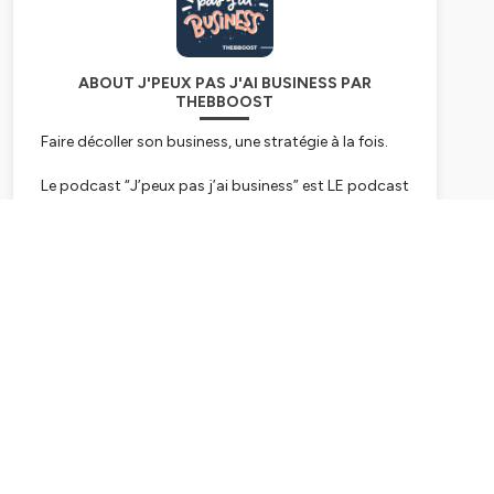
ABOUT J'PEUX PAS J'AI BUSINESS PAR
THEBBOOST
Faire décoller son business, une stratégie à la fois.
Le podcast “J’peux pas j’ai business” est LE podcast
pour les entrepreneurs et entrepreneuses qui veulent
faire décoller leur activité sans se perdre en chemin.
Subscribe
Que vous soyez babypreneur ou entrepreneur
confirmé, freelance, prestataire de service, coach,
ou dirigeant(e) d’une petite entreprise, ici pas de
théorie ennuyeuse ni de rétention d’information :
chaque épisode est conçu comme une mini-
transformation pour vous aider à devenir le ou la
CEO que votre business et votre vie méritent.
Deux fois par semaine, on parle stratégie, mindset,
passage à l’action et tout ce dont vous avez besoin