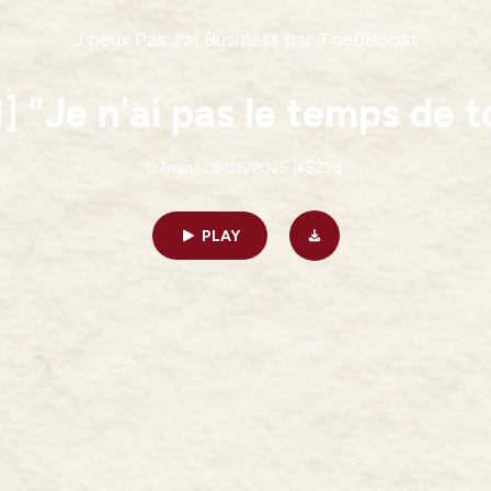
J'peux Pas J'ai Business par TheBBoost
 "Je n'ai pas le temps de t
07min | 06/26/2025
|
5236
PLAY