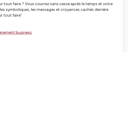
r tout faire ? Vous courrez sans cesse après le temps et votre
 les symboliques, les messages et croyances cachés derrière
r tout faire".
gnement business
tialite
pour plus d'informations.
SHARE
EMBED
Facebook
X (Twitter)
LinkedIn