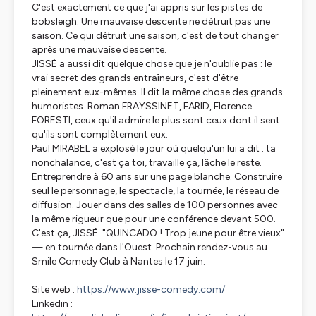
C'est exactement ce que j'ai appris sur les pistes de
bobsleigh. Une mauvaise descente ne détruit pas une
saison. Ce qui détruit une saison, c'est de tout changer
après une mauvaise descente.
JISSÉ a aussi dit quelque chose que je n'oublie pas : le
vrai secret des grands entraîneurs, c'est d'être
pleinement eux-mêmes. Il dit la même chose des grands
humoristes. Roman FRAYSSINET, FARID, Florence
FORESTI, ceux qu'il admire le plus sont ceux dont il sent
qu'ils sont complètement eux.
Paul MIRABEL a explosé le jour où quelqu'un lui a dit : ta
nonchalance, c'est ça toi, travaille ça, lâche le reste.
Entreprendre à 60 ans sur une page blanche. Construire
seul le personnage, le spectacle, la tournée, le réseau de
diffusion. Jouer dans des salles de 100 personnes avec
la même rigueur que pour une conférence devant 500.
C'est ça, JISSÉ. "QUINCADO ! Trop jeune pour être vieux"
— en tournée dans l'Ouest. Prochain rendez-vous au
Smile Comedy Club à Nantes le 17 juin.
Site web :
https://www.jisse-comedy.com/
Linkedin :