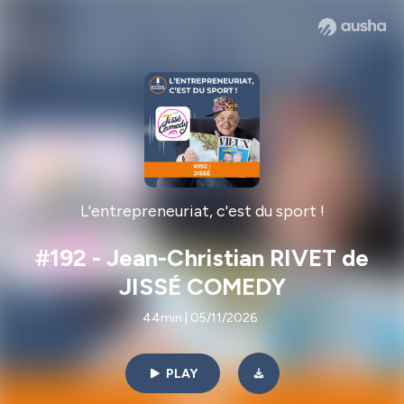
L'entrepreneuriat, c'est du sport !
#192 - Jean-Christian RIVET de
JISSÉ COMEDY
44min | 05/11/2026
PLAY