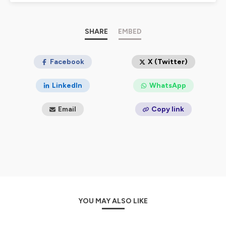
succès, en sport comme dans le business, se construit
à l’entraînement et par la répétition.
Alors… prêt à entrer dans l’arène ? Bienvenue dans
“L’entrepreneuriat, c’est du sport !”
SHARE
EMBED
Hébergé par Ausha. Visitez
ausha.co/politique-de-
confidentialite
Facebook
pour plus d'informations.
X (Twitter)
LinkedIn
WhatsApp
Email
Copy link
YOU MAY ALSO LIKE