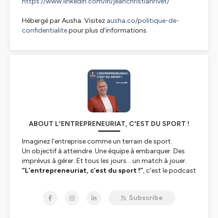
https://www.linkedin.com/in/jeanchristianrivet/
Hébergé par Ausha. Visitez
ausha.co/politique-de-
confidentialite
pour plus d'informations.
ABOUT L'ENTREPRENEURIAT, C'EST DU SPORT !
Imaginez l’entreprise comme un terrain de sport.
Un objectif à atteindre. Une équipe à embarquer. Des
imprévus à gérer. Et tous les jours… un match à jouer.
“L’entrepreneuriat, c’est du sport !”
, c'est le podcast
qui fait le pont entre le mindset des champions et la
réalité du business.
Subscribe
Ici, pas de grandes théories, on parle terrain et surtout
de ce qui fera la différence pour durer. Parce que le