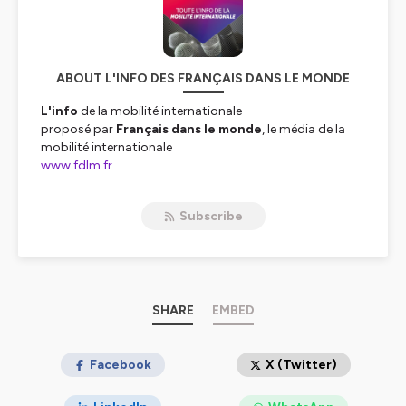
ABOUT L'INFO DES FRANÇAIS DANS LE MONDE
L'info
de la mobilité internationale
proposé par
Français dans le monde
, le média de la
mobilité internationale
www.fdlm.fr
Hébergé par Ausha. Visitez
ausha.co/politique-de-
Subscribe
confidentialite
pour plus d'informations.
SHARE
EMBED
Facebook
X (Twitter)