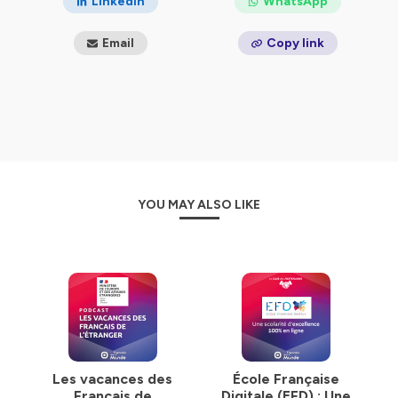
LinkedIn
WhatsApp
Email
Copy link
YOU MAY ALSO LIKE
Les vacances des
École Française
Français de
Digitale (EFD) : Une