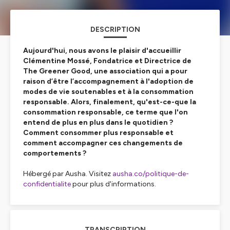
DESCRIPTION
Aujourd'hui, nous avons le plaisir d'accueillir
Clémentine Mossé, Fondatrice et Directrice de
The Greener Good, une association qui a pour
raison d’être l’accompagnement à l'adoption de
modes de vie soutenables et à la consommation
responsable. Alors, finalement, qu'est-ce-que la
consommation responsable, ce terme que l'on
entend de plus en plus dans le quotidien ?
Comment consommer plus responsable et
comment accompagner ces changements de
comportements ?
Hébergé par Ausha. Visitez
ausha.co/politique-de-
confidentialite
pour plus d'informations.
TRANSCRIPTION