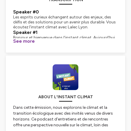
Speaker #0
Les esprits curieux échangent autour des enjeux, des
défis et des solutions pour un avenir plus durable. Vous
écoutez l'instant climat avec Lalec Lyon.
Speaker #1
Bonjour et bienvenue dans l'instant climat. Aujourd'hui,
See more
nous avons le plaisir d'accueillir Clémentine Mossé, qui
est fondatrice et directrice de The Greener Good, une
association qui a pour raison d'être l'accompagnement
à l'adoption de modes de vie soutenables et à la
consommation responsable, éco-responsable. On va
en parler. Bonjour Clémentine.
Speaker #0
Bonjour Stéphane.
Speaker #1
Merci d'avoir accepté notre invitation.
Speaker #0
ABOUT L'INSTANT CLIMAT
Avec plaisir.
Speaker #1
Dans cette émission, nous explorons le climat et la
Alors, commençons par les présentations. Est-ce que
transition écologique avec des invités venus de divers
tu peux nous parler un peu de toi, de ton parcours,
horizons. Ce podcast d'entretiens et de rencontres
avant de fonder The Greener Good ?
Speaker #0
offre une perspective nouvelle sur le climat, loin des
Alors, j'ai un parcours assez... C'est classique
discours habituels des médias. Le climat touche tout et