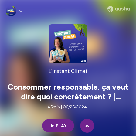
L'instant Climat
Consommer responsable, ça veut
dire quoi concrètement ? |
L'instant Climat #10
45min | 06/26/2024
PLAY