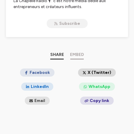
La Chapelle Radio 🎙️ : c'est notre média dédié aux
entrepreneurs et créateurs influents.
Déjà plus de 150 invités triés sur le volet ❤️
Ici on déguste les histoires croustillantes
Subscribe
d'entrepreneurs à succès.
Sans sauce, ni artifice.
Derrière chaque grande réussite se cache une histoire,
une aventure faite d'obstacles et de triomphes
Ici on les partage sans retenue.
SHARE
EMBED
Vous avez faim d'inspiration ?
C'est servi 😎
Facebook
X (Twitter)
Hébergé par Ausha. Visitez
ausha.co/politique-de-
LinkedIn
WhatsApp
confidentialite
pour plus d'informations.
Email
Copy link