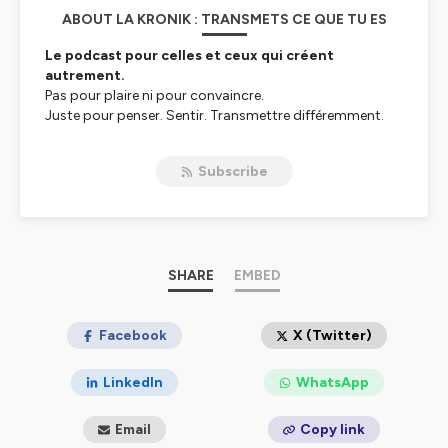
ABOUT LA KRONIK : TRANSMETS CE QUE TU ES
Le podcast pour celles et ceux qui créent
autrement.
Pas pour plaire ni pour convaincre.
Juste pour penser. Sentir. Transmettre différemment.
La Kronik
, c’est un pas de côté dans le vacarme du web.
Subscribe
Un espace brut et nu, où je parle création, business,
identité, solitude, mouvement.
Je partage ce que je vis, ce que je comprends, ce que je
n’ose pas toujours écrire.
Hébergé par Ausha. Visitez
SHARE
ausha.co/politique-de-
EMBED
confidentialite
pour plus d'informations.
Facebook
X (Twitter)
LinkedIn
WhatsApp
Email
Copy link