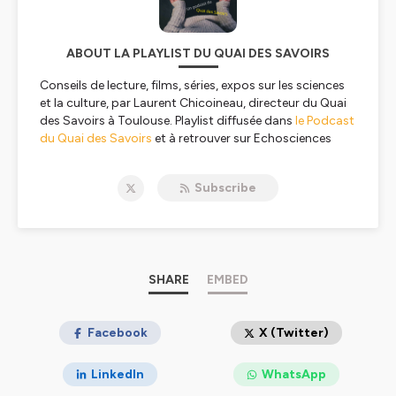
ABOUT LA PLAYLIST DU QUAI DES SAVOIRS
Conseils de lecture, films, séries, expos sur les sciences
et la culture, par Laurent Chicoineau, directeur du Quai
des Savoirs à Toulouse. Playlist diffusée dans
le Podcast
du Quai des Savoirs
et à retrouver sur Echosciences
Sud.
Subscribe
Hébergé par Ausha. Visitez
ausha.co/politique-de-
confidentialite
pour plus d'informations.
SHARE
EMBED
Facebook
X (Twitter)
LinkedIn
WhatsApp