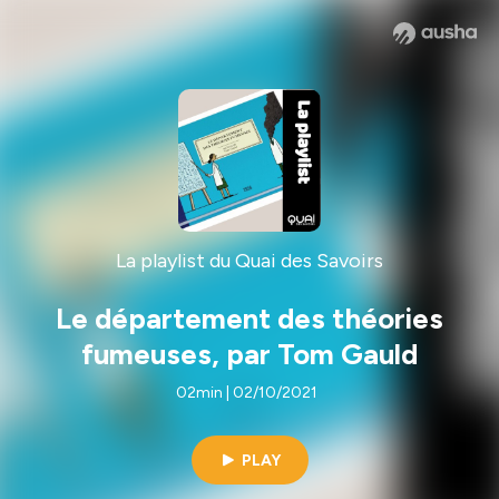
La playlist du Quai des Savoirs
Le département des théories
fumeuses, par Tom Gauld
02min | 02/10/2021
PLAY