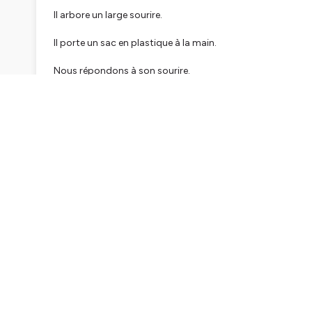
Il arbore un large sourire.
Il porte un sac en plastique à la main.
Nous répondons à son sourire.
Il engage la conversation.
Il nous fait goûter son miel, caché au fond de son sac.
Son goût beaucoup trop sucré nous irrite le fond de la go
Sa couleur marron ne donne vraiment pas envie,
Nous n'avons aucunement besoin de miel.
Pourtant, nous allons l'acheter.
Et nous allons nous sentir fier de notre achat.
Comment ce #vendeur à la sauvette réussit-il cet exploit ?