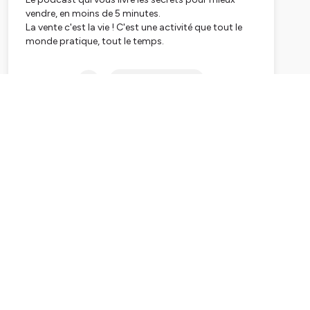
vendre, en moins de 5 minutes.
La vente c'est la vie ! C'est une activité que tout le
monde pratique, tout le temps.
L'objectif de la Voix de la Vente est que chacun
Subscribe
s'approprie ses histoires pour en tirer son propre
enseignement.
Retrouvez une nouvelle histoire chaque semaine ,
racontée de façon décalée !
Podcast créé par François Rolin.
Linkedin : https://www.linkedin.com/in/francois-
rolin/
Hébergé par Ausha. Visitez
ausha.co/politique-de-
confidentialite
pour plus d'informations.