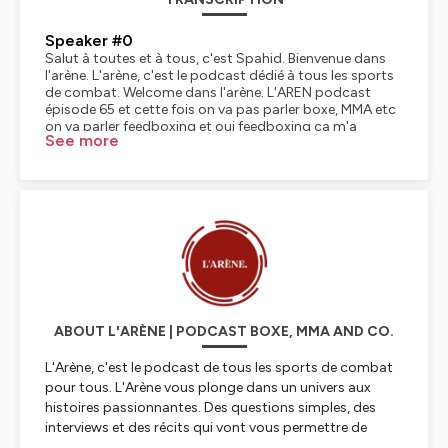
Speaker #0
Salut à toutes et à tous, c'est Spahid. Bienvenue dans
l'arène. L'arène, c'est le podcast dédié à tous les sports
de combat. Welcome dans l'arène. L'AREN podcast
épisode 65 et cette fois on va pas parler boxe, MMA etc
on va parler feedboxing et oui feedboxing ça m'a
See more
toujours intrigué je me suis toujours dit mais il y a quoi
dans le feedboxing ? Est-ce que ça se rapproche du
kick ? Est-ce que ça se rapproche de l'anglaise ? Qu'est-
ce qu'on retrouve dedans ? Et bien du coup je me suis
intéressé et on reçoit dans l'AREN Ahmed, Ahmed qui
travaille justement pour le groupe Fitboxing Brooklyn.
Donc du coup, j'ai pu rencontrer, discuter avec lui. C'est
assez intéressant. Et justement, par rapport aux clichés
qu'on peut peut-être avoir, ça casse un peu les codes et
ça casse les clichés. Je vous propose d'écouter cette
interview. C'est très agréable et assez intéressant, mine
de rien. Salut Ahmed. Déjà, merci d'être présent et de
ABOUT L'ARÈNE | PODCAST BOXE, MMA AND CO.
répondre à mes questions. Ça fait super plaisir.
Speaker #1
L'Arène, c'est le podcast de tous les sports de combat
Merci Saïd. En tout cas, de Maquelia également. C'est
pour tous. L'Arène vous plonge dans un univers aux
avec plaisir que... Je me prête au jeu de répondre à
histoires passionnantes. Des questions simples, des
toutes ces questions et surtout faire connaître le
interviews et des récits qui vont vous permettre de
Fitboxing à un maximum de monde.
mieux cerner les différentes disciplines et de découvrir