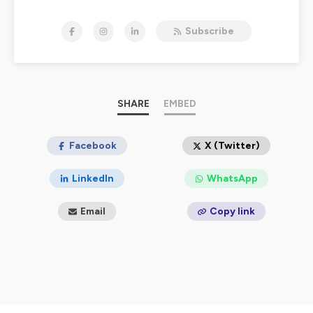
protéger dans l'opération ?
Comment bien préparer à sa cession d'entreprise?
Subscribe
Est-ce que je dois m'associer ou non? A quoi je dois
faire attention quand je m'associe?
Comment le régime matrimonial influence mon
activité?
Est-ce que mes conditions générales de vente ou
SHARE
EMBED
mes contrats sont adaptées à ma pratique?
Choisir son statut juridique (micro
entreprise/EI/EURL/SASU)?
Facebook
X (Twitter)
Est-ce que l'IA peut m'aider ?
LinkedIn
WhatsApp
Le podcast Law(her) vous aidera à répondre à toutes
ces questions.
Email
Copy link
Law(her) est le podcast juridique qui vous aide à utiliser
le droit comme levier pour votre activité
entrepreneuriale.
Je vous propose un thème en particulier, sous un
format court, pour vous aider à vous protéger, sur un
rythme d'un épisode toutes les deux semaines, (Si j'y