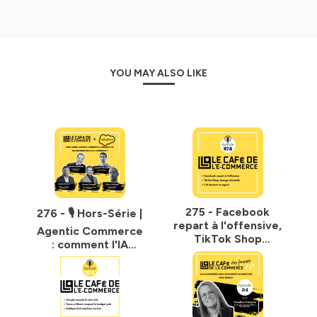
YOU MAY ALSO LIKE
275 - Facebook
276 - 🎙️ Hors-Série |
repart à l'offensive,
Agentic Commerce
TikTok Shop
: comment l'IA
change d'échelle et
transforme déjà l'E-
l'IA devient un
Commerce ? On en
agent
parle avec
Salesforce !