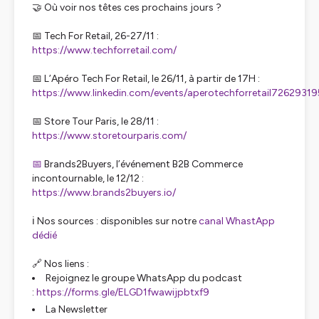
🤝 Où voir nos têtes ces prochains jours ?
📅 Tech For Retail, 26-27/11 :
https://www.techforretail.com/
📅 L’Apéro Tech For Retail, le 26/11, à partir de 17H :
https://www.linkedin.com/events/aperotechforretail7262931
📅 Store Tour Paris, le 28/11 :
https://www.storetourparis.com/
📅
Brands2Buyers, l’événement B2B Commerce
incontournable, le 12/12 :
https://www.brands2buyers.io/
ℹ️ Nos sources : disponibles sur notre
canal WhastApp
dédié
🔗 Nos liens :
Rejoignez le groupe WhatsApp du podcast
:
https://forms.gle/ELGD1fwawijpbtxf9
La Newsletter