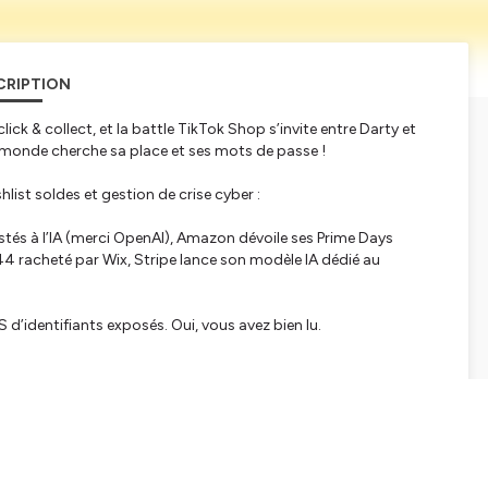
CRIPTION
 click & collect, et la battle TikTok Shop s’invite entre Darty et
 monde cherche sa place et ses mots de passe !
hlist soldes et gestion de crise cyber :
ostés à l’IA (merci OpenAI), Amazon dévoile ses Prime Days
44 racheté par Wix, Stripe lance son modèle IA dédié au
 d’identifiants exposés. Oui, vous avez bien lu.
 Paris :
-can-catcher-la-gen-z-1341725610419
07/25, Paris :