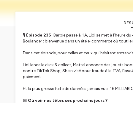
DES
🎙️
Épisode 235
: Barbie passe à l’IA, Lidl se met à l’heure du
Boulanger : bienvenue dans un été e-commerce où tout le
Dans cet épisode, pour celles et ceux qui hésitent entre wis
Lidl lance le click & collect, Mattel annonce des jouets bo
contre TikTok Shop, Shein visé pour fraude à la TVA, Base
paiement…
Et la plus grosse fuite de données jamais vue : 16 MILLIARDS
📅
Où voir nos têtes ces prochains jours ?
•
CATCH ME IF YOU CAN
– Catcher la GEN Z ! – 24/06/25,
👉
https://www.eventbrite.fr/e/billets-catch-me-if-you
•
L’Happy Hour de l’E-Commerce
100% TikTok Shop – 01/