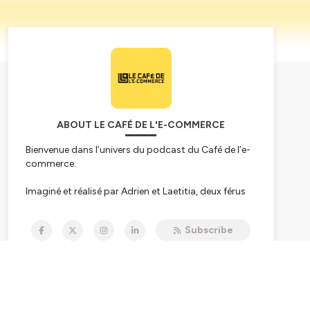
ABOUT LE CAFÉ DE L'E-COMMERCE
Bienvenue dans l’univers du podcast du Café de l’e-
commerce.
Imaginé et réalisé par Adrien et Laetitia, deux férus
de commerce connecté depuis plus de 15 ans, ce
podcast apporte news, interviews et expertises
Subscribe
pointues, mais toujours dans une ambiance
décontractée, autour d’un café.
Hébergé par Ausha. Visitez
ausha.co/politique-de-
confidentialite
pour plus d'informations.