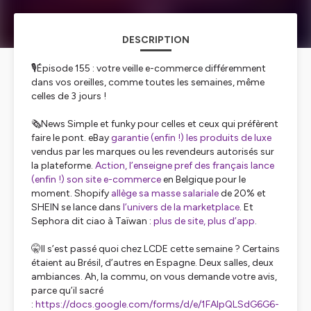
DESCRIPTION
🎙️Épisode 155 : votre veille e-commerce différemment
dans vos oreilles, comme toutes les semaines, même
celles de 3 jours !
🗞️News Simple et funky pour celles et ceux qui préfèrent
faire le pont. eBay
garantie (enfin !) les produits de luxe
vendus par les marques ou les revendeurs autorisés sur
la plateforme.
Action, l’enseigne pref des français lance
(enfin !) son site e-commerce
en Belgique pour le
moment. Shopify
allège sa masse salariale
de 20% et
SHEIN se lance dans
l’univers de la marketplace
. Et
Sephora dit ciao à Taïwan :
plus de site, plus d’app
.
🤫Il s’est passé quoi chez LCDE cette semaine ? Certains
étaient au Brésil, d’autres en Espagne. Deux salles, deux
ambiances. Ah, la commu, on vous demande votre avis,
parce qu’il sacré
:
https://docs.google.com/forms/d/e/1FAIpQLSdG6G6-