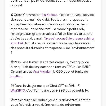
colis dans un point de retrait. Economie participative
on a dit.
♻️Green Commerce :
La Kollect
, c’est le nouveau service
de seconde main de Kiabi. Toutes les marques sont
acceptées, les vêtements sont contrôlés et le client
repart avec une petite rém’. La mode à petits prix,
l’enseigne aux grandes valeurs. Fallait bien s’y attendre
et c’est pas plus mal :
Nike est accusé de greenwashing
aux USA
. A quelle heure la marque à la virgule a vendu
des produits durables et respecteux de l’environnement
?
💀Pass Pass le mic : les cartes cadeaux, c’est quoi ce
bizz qui l’air de rien, cartonne tant en B2C qu’en B2B ?
On a interrogé
Aria Ardalan
, le CEO cool et funky de
BuyBox
.
🎁 Dans la vie, y’a pas que Chat GPT et DALL-E.
WikiGPT3
, c’est l’annuaire des 9 998 autres outils IA.
🎯Panier surprise : Adrien joue aux devinettes. Laetitia
vous fait réviser vos événements du printemps.