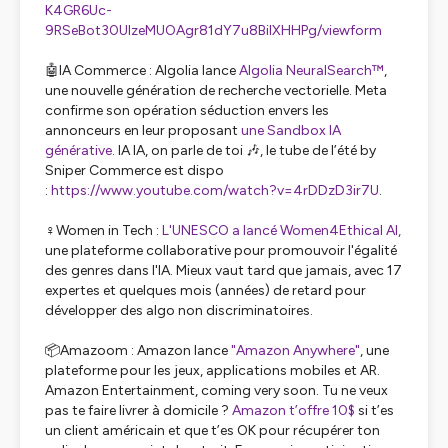
K4GR6Uc-
9RSeBot30UIzeMUOAgr81dY7u8BilXHHPg/viewform
🤖IA Commerce : Algolia lance
Algolia NeuralSearch™
,
une nouvelle génération de recherche vectorielle. Meta
confirme son opération séduction envers les
annonceurs en leur proposant
une Sandbox IA
générative
. IA IA, on parle de toi 🎶, le tube de l’été by
Sniper Commerce est dispo
:
https://www.youtube.com/watch?v=4rDDzD3ir7U
.
♀️Women in Tech :
L'UNESCO a lancé Women4Ethical AI,
une plateforme collaborative pour promouvoir l'égalité
des genres dans l'IA. Mieux vaut tard que jamais, avec 17
expertes et quelques mois (années) de retard pour
développer des algo non discriminatoires.
📦Amazoom : Amazon lance
"Amazon Anywhere"
, une
plateforme pour les jeux, applications mobiles et AR.
Amazon Entertainment, coming very soon. Tu ne veux
pas te faire livrer à domicile ?
Amazon t’offre 10$
si t’es
un client américain et que t’es OK pour récupérer ton