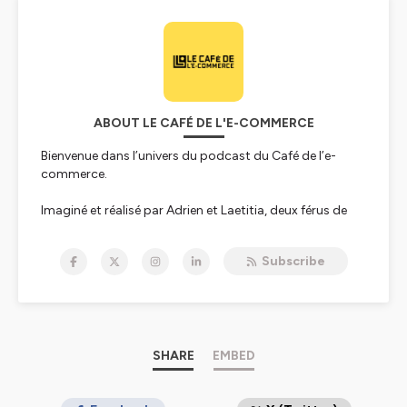
ABOUT LE CAFÉ DE L'E-COMMERCE
Bienvenue dans l’univers du podcast du Café de l’e-
commerce.
Imaginé et réalisé par Adrien et Laetitia, deux férus de
commerce connecté depuis plus de 15 ans, ce podcast
apporte news, interviews et expertises pointues, mais
Subscribe
toujours dans une ambiance décontractée, autour d’un
café.
Hébergé par Ausha. Visitez
ausha.co/politique-de-
confidentialite
pour plus d'informations.
SHARE
EMBED