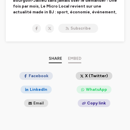
Bourgoin-Jallieu sans jamais oser le demander ! Une
fois par mois, Le Micro Local revient sur une
actualité made in BJ : sport, économie, événement,
vie quotidienne... Ecoutez l'info qui vous intéresse
sur la ville du Nord-Isère. En lien avec le magazine
Subscribe
municipal
Nouvelles.
Hébergé par Ausha. Visitez
ausha.co/politique-de-
confidentialite
pour plus d'informations.
SHARE
EMBED
Facebook
X (Twitter)
LinkedIn
WhatsApp
Email
Copy link