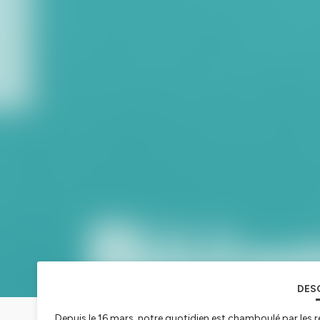
DES
Depuis le 16 mars, notre quotidien est chamboulé par les r