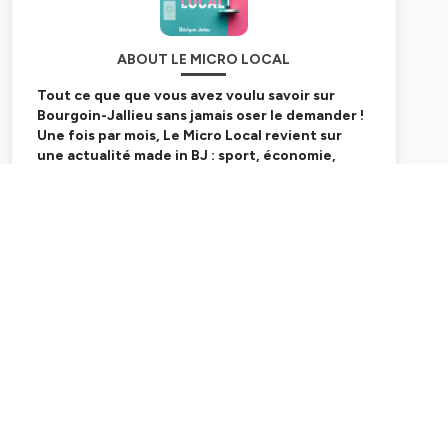
ABOUT LE MICRO LOCAL
Tout ce que que vous avez voulu savoir sur
Bourgoin-Jallieu sans jamais oser le demander !
Une fois par mois, Le Micro Local revient sur
une actualité made in BJ : sport, économie,
événement, vie quotidienne... Ecoutez l'info
qui vous intéresse sur la ville du Nord-Isère. En
Subscribe
lien avec le magazine municipal
Nouvelles.
Hébergé par Ausha. Visitez
ausha.co/politique-de-
confidentialite
pour plus d'informations.