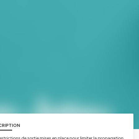
CRIPTION
estrictions de sortie mises en place pour limiter la propagation