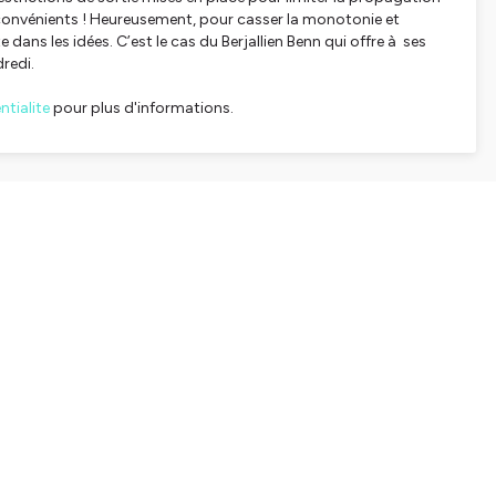
convénients ! Heureusement, pour casser la monotonie et
dans les idées. C’est le cas du Berjallien Benn qui offre à ses
redi.
tialite
pour plus d'informations.
SHARE
EMBED
Facebook
X (Twitter)
LinkedIn
WhatsApp
Email
Copy link