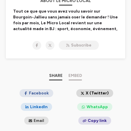
ABOUT LE MICRO LOCAL
Tout ce que que vous avez voulu savoir sur
Bourgoin-Jallieu sans jamais oser le demander ! Une
fois par mois, Le Micro Local revient sur une
actualité made in BJ : sport, économie, événement,
vie quotidienne... Ecoutez l'info qui vous intéresse
sur la ville du Nord-Isère. En lien avec le magazine
Subscribe
municipal
Nouvelles.
Hébergé par Ausha. Visitez
ausha.co/politique-de-
confidentialite
pour plus d'informations.
SHARE
EMBED
Facebook
X (Twitter)
LinkedIn
WhatsApp
Email
Copy link