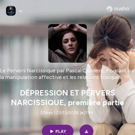
Le Pervers Narcissique par Pascal Couderc, Podcast sur
la manipulation affective et les relations toxiques
DÉPRESSION ET PERVERS
NARCISSIQUE, première partie
20min | 03/13/2026
|
2199
PLAY