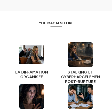
d'alerte. En élevant notre niveau de conscience, nous
pouvons contribuer à prévenir les abus et à soutenir les
victimes.
YOU MAY ALSO LIKE
En plus des informations théoriques, nous aborderons
également
des histoires réelles de victimes
de pervers
narcissiques qui ont
survécu à leurs expériences et se sont reconstruites. Le
partage de ces récits peut offrir une source
d'inspiration et d'espoir pour ceux qui ont vécu
des
relations toxiques
avec des pervers narcissiques.
Je crois fermement qu'en éduquant et en sensibilisant
les gens sur les pervers narcissiques, nous pouvons
contribuer à créer un
LA DIFFAMATION
STALKING ET
environnement plus sain et à protéger ceux qui sont
ORGANISÉE
CYBERHARCÈLEMENT
vulnérables à leurs tactiques destructrices.
POST-RUPTURE
Je vous invite donc à vous joindre à moi dans cette
découverte des pervers narcissiques et à la recherche de
moyens pour les combattre.
Préparez-vous à une exploration approfondie, des
conversations stimulantes et des conseils pratiques
pour vous aider à vous protéger et à vous rétablir.