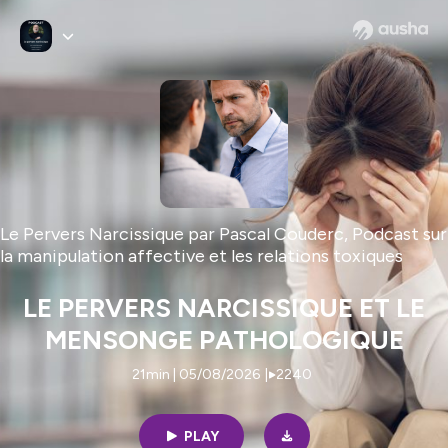
Le Pervers Narcissique par Pascal Couderc, Podcast sur
la manipulation affective et les relations toxiques
LE PERVERS NARCISSIQUE ET LE
MENSONGE PATHOLOGIQUE
21min | 05/08/2026
|
2240
PLAY