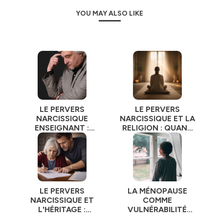
YOU MAY ALSO LIKE
En plus des informations théoriques, nous aborderons
également
des histoires réelles de victimes
de pervers
narcissiques qui ont
survécu à leurs expériences et se sont reconstruites. Le
partage de ces récits peut offrir une source
d'inspiration et d'espoir pour ceux qui ont vécu
des
relations toxiques
avec des pervers narcissiques.
Je crois fermement qu'en éduquant et en sensibilisant
les gens sur les pervers narcissiques, nous pouvons
contribuer à créer un
LE PERVERS
LE PERVERS
environnement plus sain et à protéger ceux qui sont
NARCISSIQUE
NARCISSIQUE ET LA
vulnérables à leurs tactiques destructrices.
ENSEIGNANT :
RELIGION : QUAND
Je vous invite donc à vous joindre à moi dans cette
L'EMPRISE PAR LE
LA FOI DEVIENT
découverte des pervers narcissiques et à la recherche de
SAVOIR
UNE ARME
moyens pour les combattre.
Préparez-vous à une exploration approfondie, des
conversations stimulantes et des conseils pratiques
pour vous aider à vous protéger et à vous rétablir.
LE PERVERS
LA MÉNOPAUSE
Bienvenue dans "Le Pervers Narcissique" avec Pascal
NARCISSIQUE ET
COMME
Couderc, le podcast qui vous aidera à reconnaître,
L'HÉRITAGE :
VULNÉRABILITÉ
comprendre et surmonter les abus des pervers
CAPTATION,
EXPLOITÉE