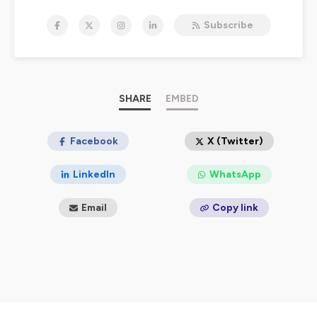
comportements des
pervers narcissiques
.
Subscribe
Dans ce podcast, nous allons explorer le concept
complexe des pervers narcissiques, des individus qui
présentent des structures
narcissiques pathologiques et qui utilisent leur pouvoir
et
leur manipulation
pour
contrôler
et abuser les autres.
SHARE
EMBED
Chaque épisode sera consacré à un aspect différent
des pervers narcissiques, allant de leurs caractéristiques
et de leurs techniques
Facebook
X (Twitter)
de manipulation à leurs conséquences dévastatrices
sur leurs victimes. Nous discuterons également des
LinkedIn
WhatsApp
signes précurseurs qui peuvent aider
à identifier un
pervers narcissique
dans notre entourage.
Email
Copy link
Mon objectif est de fournir aux auditeurs des
informations précieuses pour mieux comprendre les
mécanismes psychologiques des pervers
narcissiques et de les aider à reconnaître les signaux
d'alerte. En élevant notre niveau de conscience, nous
pouvons contribuer à prévenir les abus et à soutenir les
victimes.