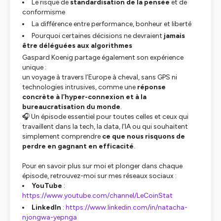
Le risque de
standardisation de la pensée
et de
conformisme
La différence entre performance, bonheur et liberté
Pourquoi certaines décisions ne devraient
jamais
être déléguées aux algorithmes
Gaspard Koenig partage également son expérience
unique :
un voyage à travers l’Europe à cheval, sans GPS ni
technologies intrusives, comme une
réponse
concrète à l’hyper-connexion et à la
bureaucratisation du monde
.
🎧 Un épisode essentiel pour toutes celles et ceux qui
travaillent dans la tech, la data, l’IA ou qui souhaitent
simplement comprendre
ce que nous risquons de
perdre en gagnant en efficacité
.
Pour en savoir plus sur moi et plonger dans chaque
épisode, retrouvez-moi sur mes réseaux sociaux :
YouTube
:
https://www.youtube.com/channel/LeCoinStat
LinkedIn
:
https://www.linkedin.com/in/natacha-
njongwa-yepnga