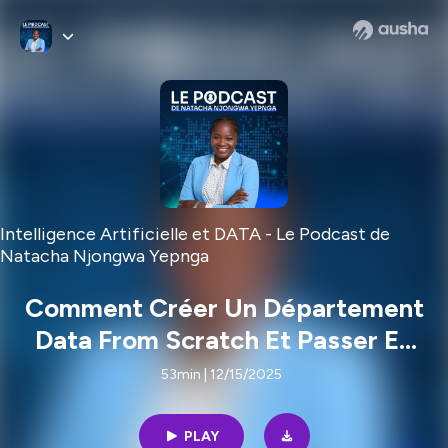
Intelligence Artificielle et DATA - Le Podcast de
Natacha Njongwa Yepnga
Comment Créer Un Département
Data From Scratch Et Passer En
Production
53min | 12/15/2025
PLAY