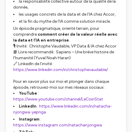
la responsabilité collective autour de la qualité de la
donnée,
les usages concrets de la data et de l’IA chez Accor,
et la fin du mythe de l’IA comme solution miracle.
Un épisode pragmatique, orienté terrain, pour
comprendre
comment créer de la valeur réelle avec
la data et l’IA en entreprise
.
🎙 Invité : Christophe Vaudable, VP Data & IA chez Accor
📘 Livre recommandé :
Sapiens – Une brève histoire de
l’humanité
(Yuval Noah Harari)
🔗 LinkedIn de l’invité :
https://www.linkedin.com/in/christophevaudable/
Pour en savoir plus sur moi et plonger dans chaque
épisode, retrouvez-moi sur mes réseaux sociaux :
YouTube
:
https://www.youtube.com/channel/LeCoinStat
LinkedIn
:
https://www.linkedin.com/in/natacha-
njongwa-yepnga
Instagram
:
https://www.instagram.com/natachanjongwa