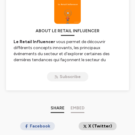
ABOUT LE RETAIL INFLUENCER
Le Retail Influencer
vous permet de découvrir
différents concepts innovants, les principaux
événements du secteur et d'explorer certaines des
dernières tendances qui façonnent le secteur du
commerce de détail aujourd'hui et demain.
Subscribe
Par 20/CENT Retail www.20centretail.com
Hébergé par Ausha. Visitez
ausha.co/politique-de-
confidentialite
pour plus d'informations.
SHARE
EMBED
Facebook
X (Twitter)