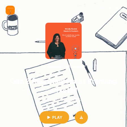
Le Retail Influencer
Gen Z Recrutement et Branding
en retail
16min | 05/30/2025
PLAY