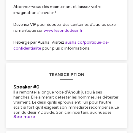
Abonnez-vous dès maintenant et laissez votre
imagination s'envoler !
Devenez VIP pour écouter des centaines d'audios sexe
romantique sur
www.lesondudesir.fr
Hébergé par Ausha. Visitez
ausha.co/politique-de-
confidentialite
pour plus d'informations.
TRANSCRIPTION
Speaker #0
Il a remonté la longue robe d'Anouk jusqu'à ses
hanches. Elle aimerait détester les hommes, les détester
vraiment. Le désir qu'ils éprouvaient l'un pour l'autre
était si fort qu'il exigeait son immédiate récompense. Le
son du désir ? Dovide. Son ciel incertain, aux nuages
See more
bleus, ses bourrasques imprévisibles. Sa mère à la fois
proche et lointaine, qu'il faut parfois chercher des yeux
aux frontières de la ville. Ces visiteurs qui crânent et qui
aiment son canailler au casino, mais aussi Deauville, aux