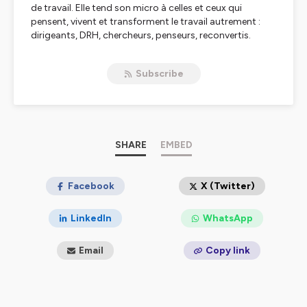
de travail. Elle tend son micro à celles et ceux qui
pensent, vivent et transforment le travail autrement :
dirigeants, DRH, chercheurs, penseurs, reconvertis.
On y parle de quête de sens, de RH, de bifurcations, de
crises, de nouveaux équilibres.
Subscribe
Un podcast pour mieux comprendre le travail
d’aujourd’hui et trouver sa manière de s'y engager et de
s’y épanouir.
➡️
https://letilt.notion.site/bonjour
SHARE
EMBED
Ingés son :
Kévin Larquier
Théophane Bertuit
Facebook
X (Twitter)
Hébergé par Ausha. Visitez
ausha.co/politique-de-
LinkedIn
WhatsApp
confidentialite
pour plus d'informations.
Email
Copy link