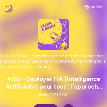
Learn & Enjoy - Le podcast pour créer des formations
engageantes I engagement apprenant, marketing de la
formation, digital learning
#120 - Déployer l’IA (Intelligence
Artificielle) pour tous : l’approche
Microsoft, avec Carine Legras de
35min | 10/13/2025
Microsoft