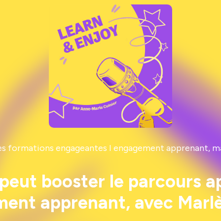
es formations engageantes I engagement apprenant, mar
peut booster le parcours a
ment apprenant, avec Marl