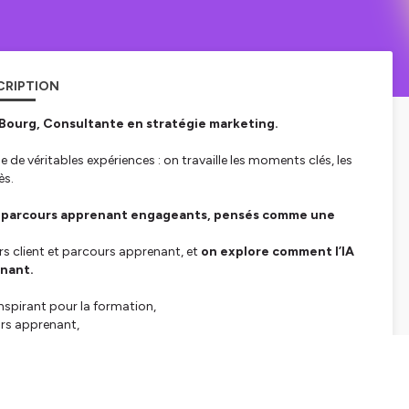
CRIPTION
Bourg, Consultante en stratégie marketing.
de véritables expériences : on travaille les moments clés, les
ès.
 des parcours apprenant engageants, pensés comme une
urs client et parcours apprenant, et
on explore comment l’IA
enant.
inspirant pour la formation,
urs apprenant,
ent apprenant,
hui dans les parcours,
n parcours de formation digitale.
concevoir des parcours apprenants plus engageants et plus