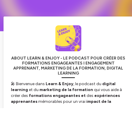
ABOUT LEARN & ENJOY - LE PODCAST POUR CRÉER DES
FORMATIONS ENGAGEANTES I ENGAGEMENT
APPRENANT, MARKETING DE LA FORMATION, DIGITAL
LEARNING
🎤 Bienvenue dans
Learn & Enjoy
, le podcast du
digital
learning
et du
marketing de la formation
qui vous aide à
créer des
formations engageantes et
des
expériences
apprenantes
mémorables pour un vrai
impact de la
formation
.
Pourquoi certaines formations captivent, … et d’autres non ?
Subscribe
Comment rendre l’expérience apprenante plus mémorable et
efficace ?
Et comment mieux communiquer sur vos offres de