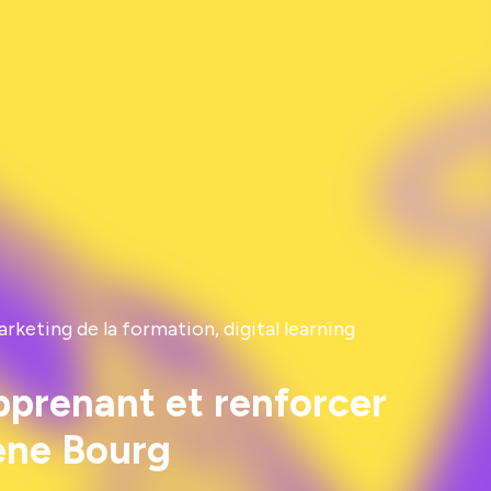
keting de la formation, digital learning
pprenant et renforcer
ène Bourg