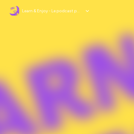
Learn & Enjoy - Le podcast pour créer des formations engageantes I engagement apprenant, marketing de la formation, digital learning