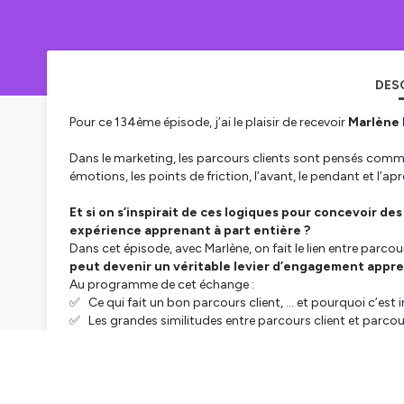
DES
Pour ce 134ème épisode, j’ai le plaisir de recevoir
Marlène 
Dans le marketing, les parcours clients sont pensés comme 
émotions, les points de friction, l’avant, le pendant et l’apr
Et si on s’inspirait de ces logiques pour concevoir
expérience apprenant à part entière ?
Dans cet épisode, avec Marlène, on fait le lien entre parco
peut devenir un véritable levier d’engagement appr
Au programme de cet échange :
✅ Ce qui fait un bon parcours client, … et pourquoi c’est 
✅ Les grandes similitudes entre parcours client et parco
✅ Les moments clés à travailler pour favoriser l’engagem
✅ Ce que les agents IA permettent concrètement aujourd’
✅ Des idées simples et accessibles pour tester l’IA dans u
Un épisode pour repartir avec des pistes concrètes pour 