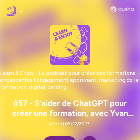
Learn & Enjoy - Le podcast pour créer des formations
engageantes I engagement apprenant, marketing de la
formation, digital learning
#57 - S’aider de ChatGPT pour
créer une formation, avec Yvan
Demumieux
43min | 05/22/2023