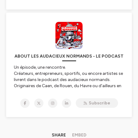
ABOUT LES AUDACIEUX NORMANDS - LE PODCAST
Un épisode, une rencontre.
Créateurs, entrepreneurs, sportifs, ou encore artistes se
livrent dans le podcast des audacieux normands.
Originaires de Caen, de Rouen, du Havre ou d’ailleurs en
Normandie, ils nous partagent leurs parcours, leurs
expériences, ainsi que leurs engagements.
Subscribe
Des récits qui inspirent l’audace et suscitent les
vocations.
Hébergé par Ausha. Visitez
ausha.co/politique-de-
confidentialite
pour plus d'informations.
SHARE
EMBED