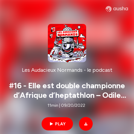
Les Audacieux Normands - le podcast
#16 - Elle est double championne
d’Afrique d’heptathlon – Odile
Ahouanwanou
11min | 09/20/2022
PLAY