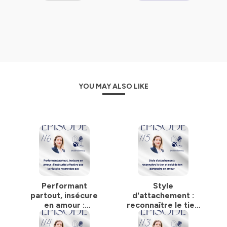
importantes dans la relation de couple.
Que votre intention soit de sauver son couple, de sauver sa relation
amoureuse, ou de retrouver un couple épanouie, ce podcast vous
offre un cadre clair pour avancer, mettre des mots, et faire évoluer
votre manière d’aimer.
Ici, vous prenez du recul, vous repérez vos mécanismes, vous
comprenez vos réactions, et vous développez une lecture plus fine de
YOU MAY ALSO LIKE
votre dynamique relationnelle, pour avancer vers plus de paix
intérieure et une relation saine.
Que vous soyez ou non en couple, passionnés de relations humaines,
ce podcast est fait pour vous !
——————
❤️ Vous pouvez soutenir ce podcast :
1️⃣ Abonnez-vous 🔔 pour ne rien manquer
2️⃣ Laissez un commentaire / un avis + la note de votre choix
3️⃣ Le partager sur vos réseaux
Performant
Style
Envie d’être accompagné(e) ? D'être guidé(e) ?
partout, insécure
d'attachement :
Réservez un appel clarté :
https://celine-domecq.com/appel-
en amour :
reconnaître le tien
celine-domecq
l'insécurité
et celui de ton
affective que la
partenaire en