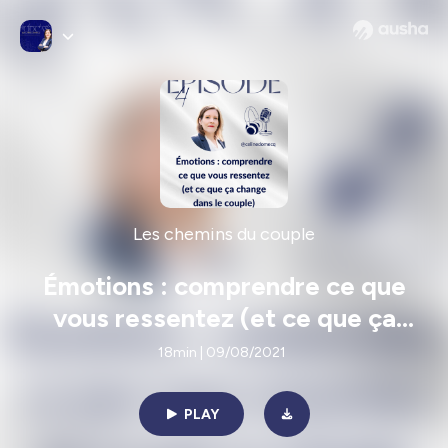
Les chemins du couple
Émotions : comprendre ce que
vous ressentez (et ce que ça
change dans le couple)
18min | 09/08/2021
PLAY