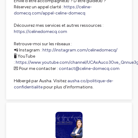
Envie d’être accompagné(e) ? D'être guidé(e) ?
Réservez un appel clarté :
https://celine-
domecq.com/appel-celine-domecq
Découvrez mes services et autres ressources :
https://celinedomecq.com
Retrouve-moi sur les réseaux :
📲 Instagram :
http://instagram.com/celinedomecq/
🖥️ YouTube
:
https://www.youtube.com/channel/UCAxAuco30ve_Qnnue
💌 Pour me contacter :
contact@celine-domecq.com
Hébergé par Ausha. Visitez
ausha.co/politique-de-
confidentialite
pour plus d'informations.