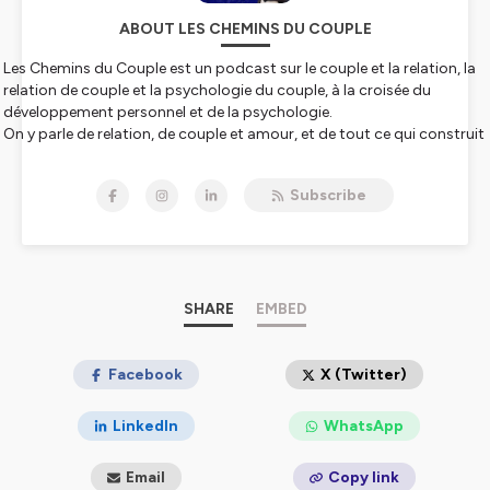
ABOUT LES CHEMINS DU COUPLE
Les Chemins du Couple est un podcast sur le couple et la relation, la
relation de couple et la psychologie du couple, à la croisée du
développement personnel et de la psychologie.
On y parle de relation, de couple et amour, et de tout ce qui construit
une relation saine, au quotidien, dans la vie de couple.
Je suis Céline Domecq, thérapeute et coach depuis plus de 15 ans,
Subscribe
spécialisée dans les dynamiques de la relation amoureuse, de la
relation à soi et de la relation familiale.
Chaque semaine, je vous aide à comprendre ce qui se joue dans le
couple quand la connexion se fragilise, quand une crise de couple
s’installe, ou quand une relation toxique abîme l’estime de soi et la
sécurité intérieure.
SHARE
EMBED
Je vous propose des épisodes pour mettre de la clarté sur ce qui se
joue dans votre couple et en vous : communication dans le couple,
Facebook
X (Twitter)
conflits, attachement (anxieux, évitant, désorganisé), gestion
émotionnelle, hypersensibilité, dépendance affective et autonomie
LinkedIn
WhatsApp
relationnelle, estime de soi, limites, intimité (émotionnelle,
intellectuelle, physique), peur de l’abandon, peur du rejet, trahison,
Email
Copy link
langage de l'amour, reconnexion, réconciliation et décisions