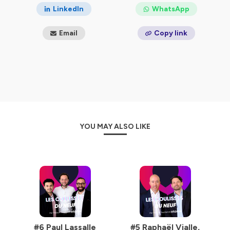
LinkedIn
WhatsApp
Hébergé par Ausha. Visitez
ausha.co/politique-de-
confidentialite
pour plus d'informations.
Email
Copy link
YOU MAY ALSO LIKE
#6 Paul Lassalle
#5 Raphaël Vialle,