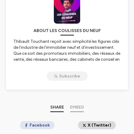
ABOUT LES COULISSES DU NEUF
Thibault Touchant reçoit avec simplicité les figures clés
de l'industrie de l'immobilier neuf et d'investissement.
Que ce soit des promoteurs immobiliers, des réseaux de
vente, des réseaux bancaires, des cabinets de conseil en
gestion de patrimoine ou des courtiers, chacun partage
son histoire, sa vision du marché, ses analyses des
Subscribe
tendances et surtout, ses secrets de fabrication.
Thibault Touchant est le co-fondateur d'Efficimo, la
société éditrice d'Otaree (la plateforme N°1 de vente
d'immobilier neuf) et d'Ekeenox (extranet et CRM
destiné aux promoteurs immobiliers), vous invite à
SHARE
EMBED
découvrir les coulisses de ce secteur passionnant.
👉 Découvrir Otaree :
Facebook
https://www.otaree.com/
X (Twitter)
👉 Découvrir Ekeenox :
https://www.ekeenox.com/