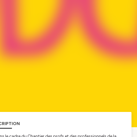
CRIPTION
ans le cadre du
Chantier des profs
et des professionnels de la