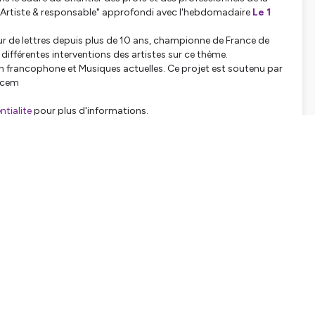
Artiste & responsable
" approfondi avec l'hebdomadaire
Le 1
eur de lettres depuis plus de 10 ans, championne de France de
 différentes interventions des artistes sur ce thème.
n francophone et Musiques actuelles. Ce projet est soutenu par
cem
tialite
pour plus d'informations.
SHARE
EMBED
Facebook
X (Twitter)
LinkedIn
WhatsApp
Email
Copy link