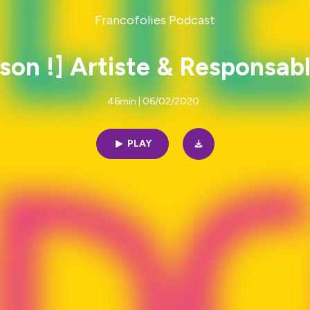
Francofolies Podcast
son !] Artiste & Responsab
46min | 06/02/2020
PLAY