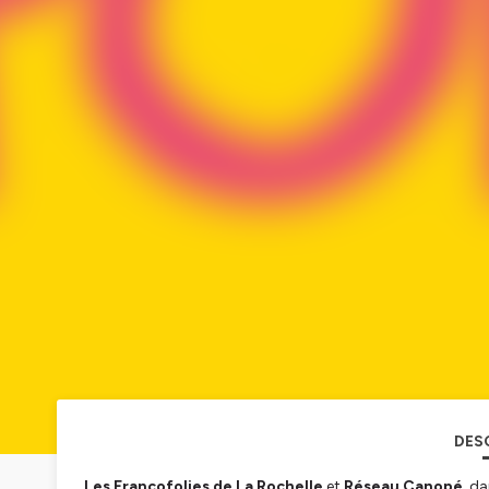
DES
Les Francofolies de La Rochelle
et
Réseau Canopé
, d