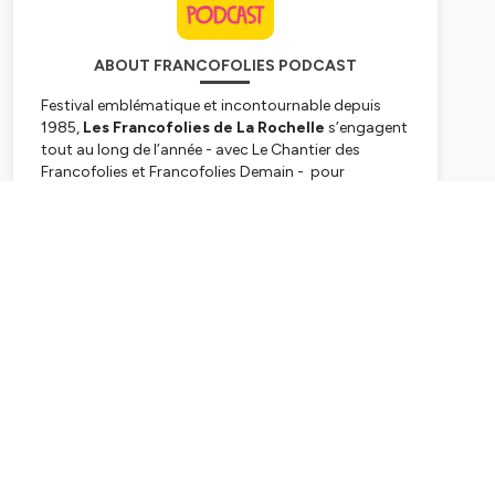
ABOUT FRANCOFOLIES PODCAST
Festival emblématique et incontournable depuis
1985,
Les Francofolies de La Rochelle
s’engagent
tout au long de l’année - avec
Le Chantier des
Francofolies
et
Francofolies Demain
- pour
promouvoir la scène française sous toutes ses
formes et auprès de tous les publics. Pendant le
Subscribe
Festival ; des conférences, rencontres et débats
autour de divers thématiques et invités sont
proposés aux festivaliers pour décrypter ensemble
la scène française et ses acteurs.
Hébergé par Ausha. Visitez
ausha.co/politique-de-
confidentialite
pour plus d'informations.