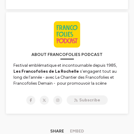
ABOUT FRANCOFOLIES PODCAST
Festival emblématique et incontournable depuis 1985,
Les Francofolies de La Rochelle
s’engagent tout au
long de l’année - avec
Le Chantier des Francofolies
et
Francofolies Demain
- pour promouvoir la scène
française sous toutes ses formes et auprès de tous les
publics. Pendant le Festival ; des conférences,
Subscribe
rencontres et débats autour de divers thématiques et
invités sont proposés aux festivaliers pour décrypter
ensemble la scène française et ses acteurs.
Hébergé par Ausha. Visitez
SHARE
ausha.co/politique-de-
EMBED