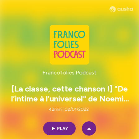
Francofolies Podcast
[La classe, cette chanson !] "De
l’intime à l’universel" de Noemie
Parcollet
42min | 02/01/2022
PLAY