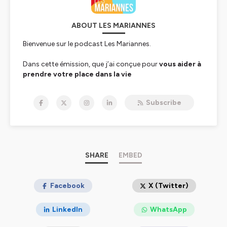
ABOUT LES MARIANNES
Bienvenue sur le podcast Les Mariannes.
Dans cette émission, que j’ai conçue pour
vous aider à
prendre votre place dans la vie
publique
de notre, société, je reçois des
femmes
politiques
et des
activistes qui inventent le monde
Subscribe
de demain.
Mon histoire …
… est celle d’une passionnée d'engagement et de
médias, profondément engagée pour faire avancer
SHARE
EMBED
la cause des femmes.
Diplômée de Sciences Bordeaux, après des études de
Facebook
X (Twitter)
lettres modernes et de communication, je démarre ma
carrière au
Sénat
, en 2015. J’exerce le métier si
LinkedIn
WhatsApp
particulier de
collaboratrice parlementaire
et arpente
les les coulisses de la politique jusqu’en 2022.