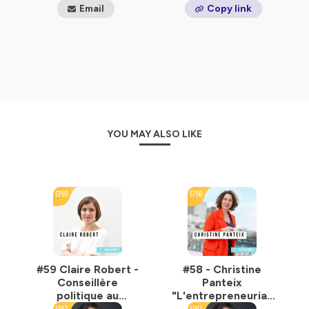
Email
Copy link
Je découvre le fonctionnement de nos institutions,
l’investissement des élus locaux, la puissance du
collectif, les rapports de force… et la
sous-
représentation des femmes dans les sphères de
pouvoir.
Or,
« partout où les décisions se prennent, les
femmes devraient être autour de la table. »
YOU MAY ALSO LIKE
Nourrie par ces expériences et ces rencontres, je décide
de créer le podcast Les Mariannes en 2021 pour
proposer une série d’interviews intimes qui dresse le
portrait d’une génération de femmes engagées et
inspirantes.
Aujourd’hui, je produis Les Mariannes depuis Bordeaux
où j’exerce l’activité de c
onsultante en
communication et en stratégie éditoriale.
#59 Claire Robert -
#58 - Christine
Conseillère
Panteix
📱
Rejoindre la communauté sur
Instagram
politique au
"L'entrepreneuriat
🙍‍♀️
Connecter sur
LinkedIn
parlement
est un fabuleux