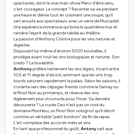
spectacles, dont le one-man-show
Merci d'être venu,
c'est courageux
. Le concept ? Raconter sa vie pendant
une heure et demie tout en cuisinant une soupe, qu'il
sert ensuite aux spectateurs avec un verre de Muscadet.
Une expérience immersive qui brise le quatrième mur et
ramène l'esprit de la grande tablée au théâtre.
La passion d'Anthony Cointre pour les vins natures et
digestes
Disposant lui-même d'environ 5000 bouteilles, il
privilégie avant tout les vins biologiques et natures. Son
credo ? La buvabilité.
Anthony
préfère nettement les vins légers, titrant entre
10,5 et 11 degrés d'alcool, estimant que les vins trop
lourds saturent rapidement le palais. Selon les saisons, il
s'oriente vers des cépages friands comme le Gamay ou
le Pinot Noir au printemps, et réserve des vins
légèrement plus structurés pour l'hiver. Sa dernière
découverte ? La cuvée
Ceci n'est pas un rosé
du
domaine Montéou, un Pinot Noir solognot qu'il décrit
comme un véritable "petit bonbon" de fin de repas.
L'art complexe des accords mets et vins
En tant que professionnel du goût,
Antony
sait que