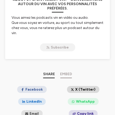
AUTOUR DU VIN AVEC VOS PERSONNALITÉS
PRÉFÉRÉES.
Vous aimez les podcasts vin en vidéo ou audio.
Que vous soyez en voiture, au sport ou tout simplement
chez vous, vous ne raterez plus un podcast autour du
vin.
Retrouvez vos personnalités préférées chaque semaine
pour parler vins et gastronomie.
Subscribe
Le podcast "Et si on parlait vin ?" est une série
captivante qui vous plonge dans l'univers riche et
diversifié du vin. Animé par Michaël, ce podcast se
distingue par son approche accessible et conviviale. À
travers des interviews avec des personnalités variées,
SHARE
EMBED
allant des vignerons aux célébrités, en passant par des
sportifs et des journalistes, "Et si on parlait vin ?" offre
une vue sur le monde viticole, mêlant anecdotes
Facebook
X (Twitter)
personnelles, conseils pratiques et découvertes
œnologiques.
LinkedIn
WhatsApp
Origine et Objectif du Podcast
Email
Copy link