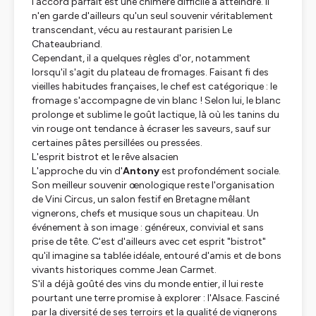
l'accord parfait est une chimère difficile à atteindre. Il
n'en garde d'ailleurs qu'un seul souvenir véritablement
transcendant, vécu au restaurant parisien
Le
Chateaubriand
.
Cependant, il a quelques règles d'or, notamment
lorsqu'il s'agit du plateau de fromages. Faisant fi des
vieilles habitudes françaises, le chef est catégorique : le
fromage s'accompagne de vin blanc ! Selon lui, le blanc
prolonge et sublime le goût lactique, là où les tanins du
vin rouge ont tendance à écraser les saveurs, sauf sur
certaines pâtes persillées ou pressées.
L'esprit bistrot et le rêve alsacien
L'approche du vin d'
Antony
est profondément sociale.
Son meilleur souvenir œnologique reste l'organisation
de
Vini Circus
, un salon festif en Bretagne mêlant
vignerons, chefs et musique sous un chapiteau. Un
événement à son image : généreux, convivial et sans
prise de tête. C'est d'ailleurs avec cet esprit "bistrot"
qu'il imagine sa tablée idéale, entouré d'amis et de bons
vivants historiques comme Jean Carmet.
S'il a déjà goûté des vins du monde entier, il lui reste
pourtant une terre promise à explorer : l'Alsace. Fasciné
par la diversité de ses terroirs et la qualité de vignerons