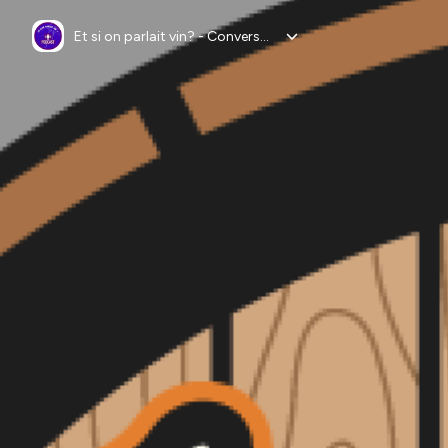
Et si on parlait vin? - Conversations autour du vin avec vos personnalités préférées.