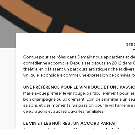
DES
Connue pour ses rôles dans
Demain nous appartient
et de
comédienne accomplie. Depuis ses débuts en 2012 dans
théâtre, en bâtissant un parcours artistique riche et diversi
vin, qu'elle considère comme une expression de convivialit
UNE PRÉFÉRENCE POUR LE VIN ROUGE ET UNE PASSI
Marie avoue préférer le vin rouge, particulièrement pour le
bon champagne ou un crémant. Loin de se limiter à un seul 
saisons et des moments. Sa passion pour le vin l’amène à s’
célébrations et aux retrouvailles familiales.
LE VIN ET LES HUÎTRES : UN ACCORD PARFAIT
Amatrice de fruits de mer, Marie confie que les huîtres son