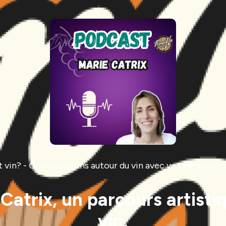
it vin? - Conversations autour du vin avec vos personnal
Catrix, un parcours artisti
vin.