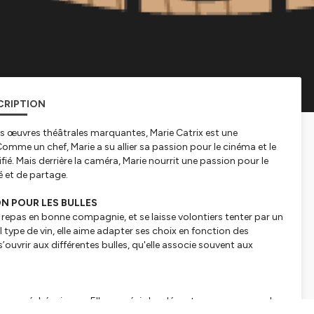
CRIPTION
s œuvres théâtrales marquantes, Marie Catrix est une
Comme un chef
, Marie a su allier sa passion pour le cinéma et le
fié. Mais derrière la caméra, Marie nourrit une passion pour le
é et de partage.
ON POUR LES BULLES
s repas en bonne compagnie, et se laisse volontiers tenter par un
type de vin, elle aime adapter ses choix en fonction des
ouvrir aux différentes bulles, qu'elle associe souvent aux
t son péché mignon. Elle apprécie les déguster avec un verre de