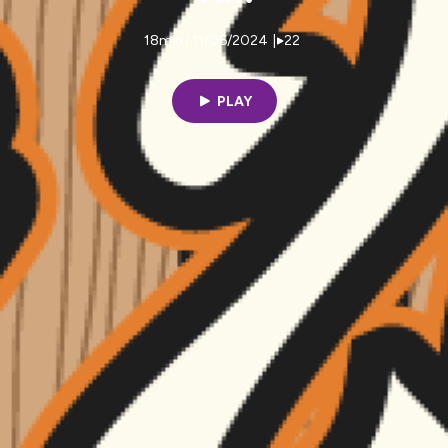
18min | 11/06/2024
|
22
PLAY