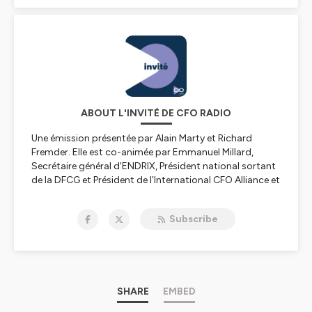
ABOUT L'INVITÉ DE CFO RADIO
Une émission présentée par Alain Marty et Richard
Fremder. Elle est co-animée par Emmanuel Millard,
Secrétaire général d'ENDRIX, Président national sortant
de la DFCG et Président de l’International CFO Alliance et
Olivier de Gaetano, Chief Revenue Officer de kShuttle.
Découvrez chaque semaine, une nouvelle interview d'un
Subscribe
professionnel du monde de la finance. Ecoutez nos
podcasts en ligne sur Spotify, Deezer, Google Podcast
et Amazon Music.
Hébergé par Ausha. Visitez
ausha.co/politique-de-
confidentialite
pour plus d'informations.
SHARE
EMBED