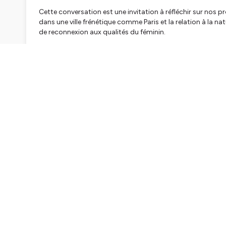
Cette conversation est une invitation à réfléchir sur nos 
dans une ville frénétique comme Paris et la relation à la na
de reconnexion aux qualités du féminin.
Ensemble, nous soulignons également l'importance des renc
Les pratiques d’Alice ?
Art
,
chamanisme
et
mandalas alc
Un épisode riche en
introspection
et en
inspiration
.
Si cet épisode t'a plu et que tu veux m'aider à développer 
Ton soutien et tes questions sont importants pour moi, mai
de l'inspiration ou du courage pour revenir à soi.
N'hésites pas à t'abonner ou à me retrouver
ici 👇🏽
https://www.instagram.com/annalisa.yoga.lom/
& si tu veux en savoir plus sur Alice , tu peux la retrouver
ici 👇🏽
https://www.guapamaya.com