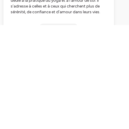
dédié à la pratique du yoga et à l’amour de soi. Il
s’adresse à celles et à ceux qui cherchent plus de
sérénité, de confiance et d’amour dans leurs vies.
Que signifie s’aimer soi ? Comment se libérer de
Subscribe
l’emprise de l’anxiété et du stress ? Et comment
pratiquer un yoga à 360° peut nous aider sur ce
chemin ?
Par des conversations authentiques avec des yogis
modernes et des chercheurs de l’âme, je vous invite
à explorer les différentes facettes de la pratique. Les
questions de routine, de styles & de corps se mêlent
au travail de fond de l’énergie, du souffle de vie et du
coeur.
Je suis Annalisa, enseignante de yoga à Paris et
illustratrice et je te donne rdv ici toutes les 15 jours
pour un nouvel episode.
Suivez-moi sur Instagram pour plus de contenus!
https://www.instagram.com/annalisa.yoga
.lom