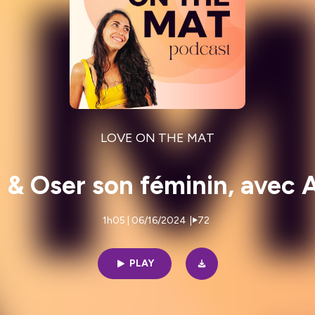
LOVE ON THE MAT
r & Oser son féminin, avec 
1h05 | 06/16/2024
|
72
PLAY