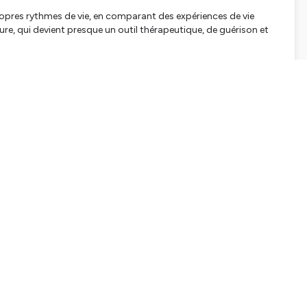
propres rythmes de vie, en comparant des expériences de vie
ture, qui devient presque un outil thérapeutique, de guérison et
ontres et des pratiques spirituelles pour se reconnecter à soi.
himiques
pour s’aligner avec son essence intérieure…
plus de contenus inspirants, partage tes questions !
s surtout pour les autres qui écoutent et qui peuvent en tirer
 sur Guapamaya Art