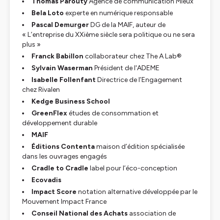
Thomas Parouty
Agence de communication Mieux
Bela Loto
experte en numérique responsable
Pascal Demurger
DG de la MAIF, auteur de
« L’entreprise du XXième siècle sera politique ou ne sera
plus »
Franck Babillon
collaborateur chez The A Lab®
Sylvain Waserman
Président de l'ADEME
Isabelle Follenfant
Directrice de l’Engagement
chez Rivalen
Kedge Business School
GreenFlex
études de consommation et
développement durable
MAIF
Éditions Contenta
maison d’édition spécialisée
dans les ouvrages engagés
Cradle to Cradle
label pour l’éco-conception
Ecovadis
Impact Score
notation alternative développée par le
Mouvement Impact France
Conseil National des Achats
association de