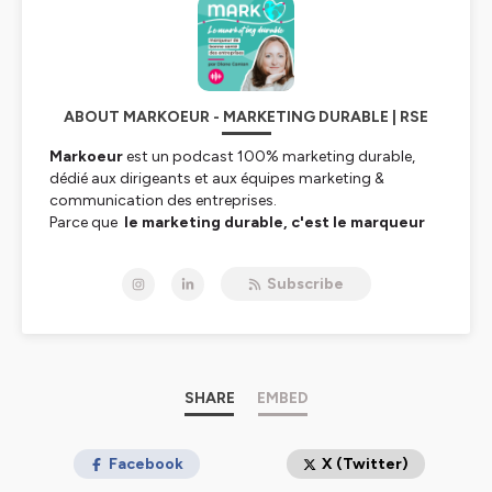
ABOUT MARKOEUR - MARKETING DURABLE | RSE
Markoeur
est un podcast 100% marketing durable,
dédié aux dirigeants et aux équipes marketing &
communication des entreprises.
Parce que
le marketing durable, c'est le marqueur
de la bonne santé des entreprises !
Je vous propose à chaque épisode de partir avec moi,
Subscribe
Diane Cantan, à la découverte du marketing durable, de
la communication & numérique responsable pour
avancer, ensemble, sur un sujet essentiel à la
performance de votre entreprise, étant au cœur des
enjeux de la RSE.
Parce que gérer des projets marketing avec le cœur
SHARE
EMBED
nous emmène plus loin dans la formulation d’une offre
qui fait sens aussi bien pour vos clients que pour vos
collaborateurs.
Facebook
X (Twitter)