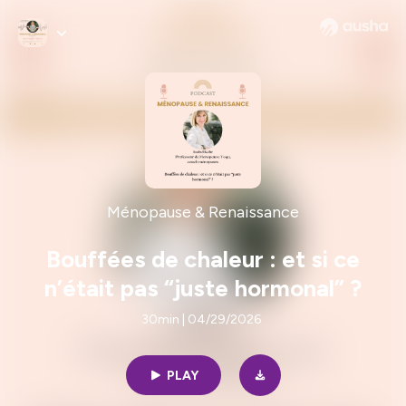
Ménopause & Renaissance
Bouffées de chaleur : et si ce
n’était pas “juste hormonal” ?
30min | 04/29/2026
PLAY