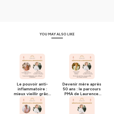
tu as besoin pour que cette transition soit le début
d’une formidable renaissance, et ce grâce aussi à des
invitées expertes dans leur domaine. Nous abordons
des thèmes sur le yoga, l’alimentation, la beauté, et plus
encore pour être méno-glam !"
YOU MAY ALSO LIKE
🎁 Ebook gratuit à télécharger en cliquant
ici
!
Mes offres en ligne :
- Un ventre plat et souple à la ménopause,
Ménopause
Starter Kit
- Commencer le yoga après 50 ans de manière
progressive et sécuritaire,
Yoga débutant 50 ans et plus
- à venir : Comment vivre une Ménopause sereine et
épanouie que tu sois en périménopause, ménopause ou
Le pouvoir anti-
Devenir mère après
post-ménopause,
"Ménopause Académie"
s'incrire sur
inflammatoire :
50 ans : le parcours
la liste d'attente
ici
.
mieux vieillir grâce
PMA de Laurence,
à l’alimentation
entre courage et
Mon site :
Isabellekehr.com
avec Laure Fauvet
incertitude
Instagram :
_isabel_kehr
naturopathe
Facebook :
Isabel Kehr Yoga