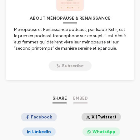
ABOUT MÉNOPAUSE & RENAISSANCE
Menopause et Renaissance podcast, par Isabel Kehr, est
le premier podcast francophone sur ce sujet. Il est dédié
aux femmes qui désirent vivre leur ménopause et leur
“second printemps” de manière sereine et épanouie.
Tu es en périménopause et tu ne te reconnais plus ? Tu
Subscribe
es en ménopause et tu te sens fatiguée, le goût à rien ?
Ou encore tu es en post-ménopause et tu veux rester en
bonne santé, garder ou retrouver ta féminité, vivre ta vie
avec gourmandise et enthousiasme ?
Je suis Isabel kehr, professeure de Yoga spécialisée en
SHARE
EMBED
Menopause Yoga, et ma mission est d’accompagner
chaque femme à vivre pleinement et sereinement la
transition de la ménopause. Je sais à quel point ce
Facebook
X (Twitter)
passage peut être déstabilisant, les symptômes
difficiles à gérer, un entourage pas toujours à l’écoute.
LinkedIn
WhatsApp
Heureusement cela n’est pas une fatalité, et cette