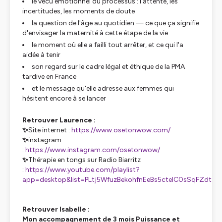
le vécu émotionnel du processus : l'attente, les
incertitudes, les moments de doute
la question de l'âge au quotidien — ce que ça signifie
d'envisager la maternité à cette étape de la vie
le moment où elle a failli tout arrêter, et ce qui l'a
aidée à tenir
son regard sur le cadre légal et éthique de la PMA
tardive en France
et le message qu'elle adresse aux femmes qui
hésitent encore à se lancer
Retrouver Laurence :
✨
Site internet :
https://www.osetonwow.com/
✨
instagram
:
https://www.instagram.com/osetonwow/
✨
Thérapie en tongs sur Radio Biarritz
:
https://www.youtube.com/playlist?
app=desktop&list=PLtj5WfuzBekohfnEeBs5ctelC0sSqFZdt
Retrouver Isabelle :
Mon accompagnement de 3 mois Puissance et