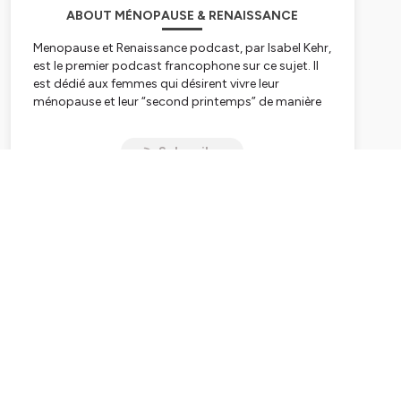
ABOUT MÉNOPAUSE & RENAISSANCE
Menopause et Renaissance podcast, par Isabel Kehr,
est le premier podcast francophone sur ce sujet. Il
est dédié aux femmes qui désirent vivre leur
ménopause et leur “second printemps” de manière
sereine et épanouie.
Subscribe
Tu es en périménopause et tu ne te reconnais plus ?
Tu es en ménopause et tu te sens fatiguée, le goût à
rien ? Ou encore tu es en post-ménopause et tu
veux rester en bonne santé, garder ou retrouver ta
féminité, vivre ta vie avec gourmandise et
enthousiasme ?
Je suis Isabel kehr, professeure de Yoga spécialisée
en Menopause Yoga, et ma mission est
d’accompagner chaque femme à vivre pleinement
et sereinement la transition de la ménopause. Je sais
à quel point ce passage peut être déstabilisant, les
symptômes difficiles à gérer, un entourage pas
toujours à l’écoute. Heureusement cela n’est pas