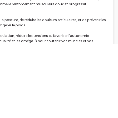
, comme le renforcement musculaire doux et progressif.
 posture, de réduire les douleurs articulaires, et de prévenir les
 gérer le poids.
rculation, réduire les tensions et favoriser l'autonomie.
de qualité et les oméga-3 pour soutenir vos muscles et vos
laire j'ai créé le Programme "Renfo Féminin"
qui propose
et post-ménopause. Les exercices sont courts, progressifs, et
tats visibles et durables.
d'apparence. C'est un moyen de préserver votre santé et de
tre corps.