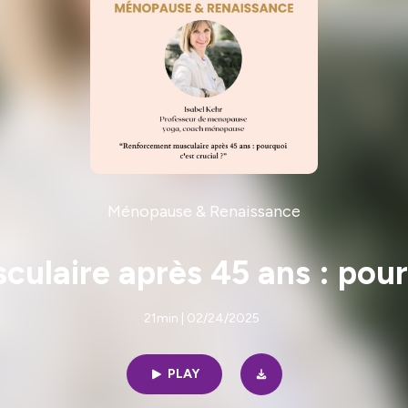
Ménopause & Renaissance
laire après 45 ans : pourq
21min | 02/24/2025
PLAY