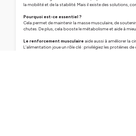
la mobilité et de la stabilité. Mais il existe des solutions
Pourquoi est-ce essentiel ?
Cela permet de maintenir la masse musculaire, de soutenir la
chutes. De plus, cela booste le métabolisme et aide à mieux
Le renforcement musculaire
aide aussi à améliorer la ci
L'alimentation joue un rôle clé : privilégiez les protéines 
articulations.
Devant l'importance de garder une bonne masse muscu
des séances de renforcement adaptées aux femmes en pré 
ciblent des groupes musculaires spécifiques, pour des résul
Le renforcement musculaire est bien plus qu’une question 
traverser la ménopause sereinement, en prenant soin de vo
Le Programme Renfo féminin
Retrouver mon univers :
🎁 Je vous invite à télécharger mon ebook OFFERT