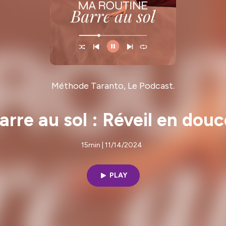
Méthode Taranto, Le Podcast.
rre au sol : Réveil en douce
15min | 11/14/2024
PLAY