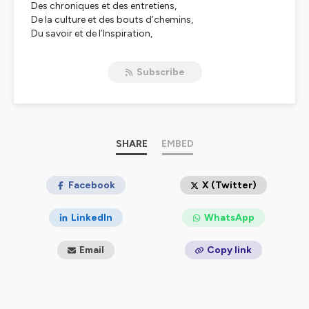
Des chroniques et des entretiens,
De la culture et des bouts d’chemins,
Du savoir et de l’Inspiration,
Pour toujours plus de motivation.
Subscribe
Hébergé par Ausha. Visitez
ausha.co/politique-de-
confidentialite
pour plus d'informations.
SHARE
EMBED
Facebook
X (Twitter)
LinkedIn
WhatsApp
Email
Copy link