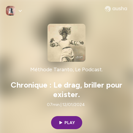
Méthode Taranto, Le Podcast.
Chronique : Le drag, briller pour
exister.
07min | 12/01/2024
PLAY