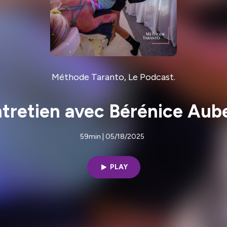
Méthode Taranto, Le Podcast.
tretien avec Bérénice Aub
59min | 05/18/2025
PLAY