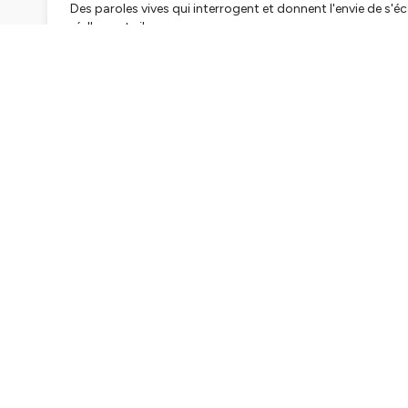
Des paroles vives qui interrogent et donnent l'envie de s'é
réellement vibrer.
Passionnant et inspirant <3
Belle écoute :)
Instagram : @elodie_scullino_pilates @celinetaranto_
Site :
www.methode-taranto.com
Crédit photo :
Méthode Taranto, des espaces entre puissance et sérénité 
LA BARRE AU SOL | LE STUDIO | LE PODCAST
Hébergé par Ausha. Visitez
ausha.co/politique-de-confiden
Hébergé par Ausha. Visitez
ausha.co/politique-de-confiden