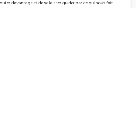
couter davantage et de se laisser guider par ce qui nous fait
:
tialite
pour plus d'informations.
tialite
pour plus d'informations.